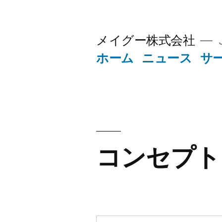
コ
ン
メイグー株式会社
J
テ
ホーム
ニュース
サ
ン
ツ
へ
ス
キ
コンセプト
ッ
プ