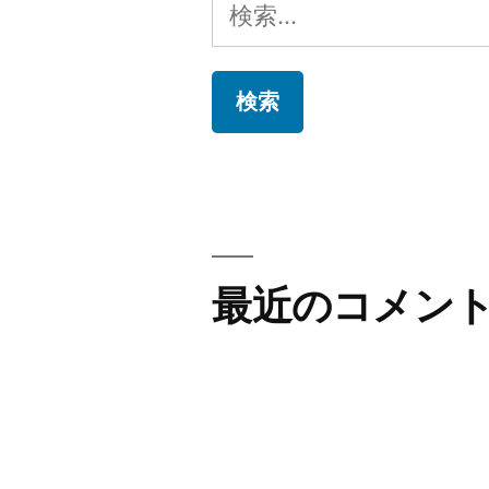
検
索:
最近のコメン