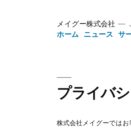
コ
ン
メイグー株式会社
J
テ
ホーム
ニュース
サ
ン
ツ
へ
ス
キ
プライバシ
ッ
プ
株式会社メイグーではお