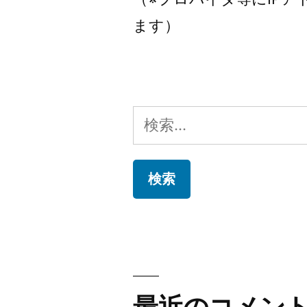
ます）
検
索:
最近のコメン